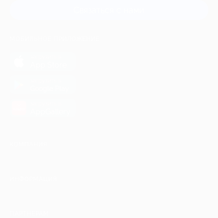
Связаться с нами
МОБИЛЬНОЕ ПРИЛОЖЕНИЕ
загрузить в
App Store
загрузить в
Google Play
загрузить в
AppGallery
КОМПАНИЯ
ИНФОРМАЦИЯ
ПАРТНЕРАМ