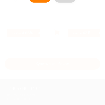
Еда
Услуги
4.66%
47 ₽
Кэшбэк
Кэшбэк
Купить с кэшбэком
+7 495 649-649-1
Для звонка из Москвы
и регионов России