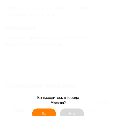
Кэшбэк не начисляется при использовании
промокодов или купонов.
Описание
Магазин парфюмерии и косметики AROMA-
BUTIK работает с 2009 года.
Сейчас в ассортименте 50 000 товаров от
600 парфюмерных и косметических брендов.
Читать полностью
Популярные магазины
Вы находитесь в городе
Москва
?
PizzaSushiWok
РБК Pro
Да
Нет