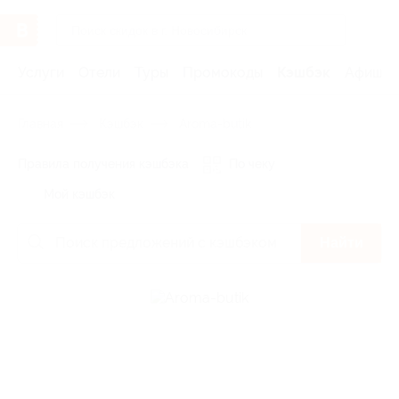
Услуги
Отели
Туры
Промокоды
Кэшбэк
Афиша 
Главная
Кэшбэк
Aroma-butik
Правила получения кэшбэка
По чеку
Мой кэшбэк
Найти