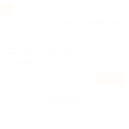
Услуги
Отели
Туры
Промокоды
Кэшбэк
Афиша 
Главная
Кэшбэк
Яндекс.Афиша
Правила получения кэшбэка
По чеку
Мой кэшбэк
Найти