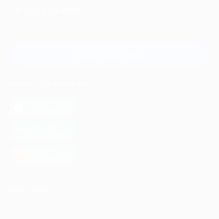
+7 495 649-649-1
Для звонка из Москвы
и регионов России
Связаться с нами
МОБИЛЬНОЕ ПРИЛОЖЕНИЕ
загрузить в
App Store
загрузить в
Google Play
загрузить в
AppGallery
КОМПАНИЯ