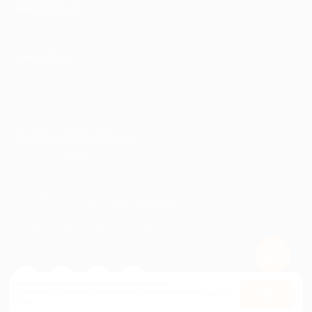
ИНФОРМАЦИЯ
ПАРТНЕРАМ
© 2010-2026 BIGLION
Обработка персональных данных
Пользовательское соглашение
Публичная оферта
Гарантия, поддержка
24 часа и возврат средств
Перейти на полную версию сайта
Используем куки, чтобы сайт работал лучше.
Оставаясь с нами, вы соглашаетесь на использование
файлов
Оk
куки.