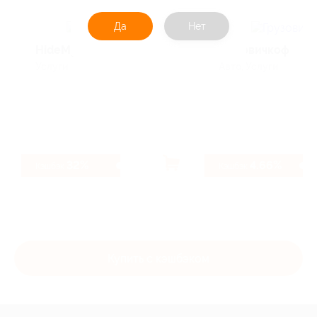
Да
Нет
HideMy.name
Грузовичкоф
Услуги
Авто, Услуги
32%
4.66%
Кэшбэк
Кэшбэк
Купить с кэшбэком