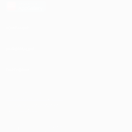
загрузить в
AppGallery
КОМПАНИЯ
ИНФОРМАЦИЯ
ПАРТНЕРАМ
© 2010-2026 BIGLION
Обработка персональных данных
Пользовательское соглашение
Публичная оферта
Гарантия, поддержка
24 часа и возврат средств