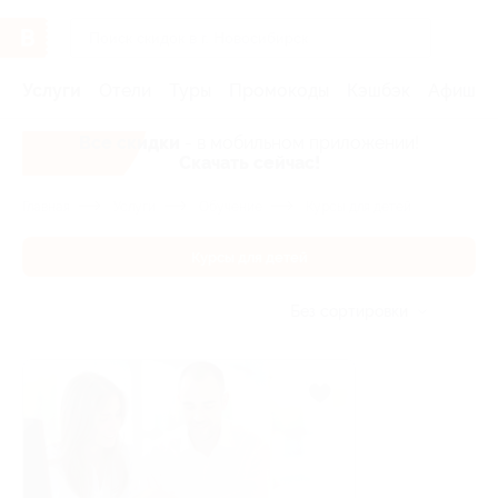
Услуги
Отели
Туры
Промокоды
Кэшбэк
Афиша 
Все скидки
- в мобильном приложении!
Скачать сейчас!
Главная
Услуги
Обучение
Курсы для детей
Курсы для детей
Без сортировки