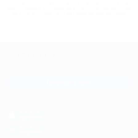
Стремление к познанию в крови у человека. Купоны от Биглион
помогут направить это стремление в нужно русло. Забирайте свою
скидку и получайте новые знания без ущерба для семейного бюджета!
+7 495 649-649-1
Для звонка из Москвы
и регионов России
Связаться с нами
МОБИЛЬНОЕ ПРИЛОЖЕНИЕ
загрузить в
App Store
загрузить в
Google Play