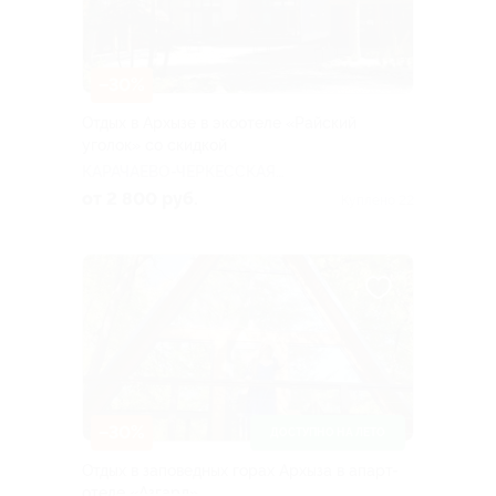
–30%
Отдых в Архызе в экоотеле «Райский
уголок» со скидкой
КАРАЧАЕВО-ЧЕРКЕССКАЯ
РЕСПУБЛИКА
от 2 800 руб.
Куплено 22
–30%
ДОСТУПНО НА ЛЕТО
Отдых в заповедных горах Архыза в апарт-
отеле «Азгард»