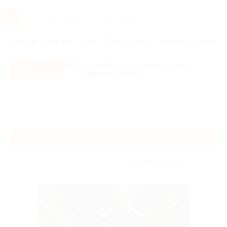
Услуги
Отели
Туры
Промокоды
Кэшбэк
Афиша 
Все скидки
- в мобильном приложении!
Скачать сейчас!
Главная
Отели
Юг России
Архыз
Архыз
Без сортировки