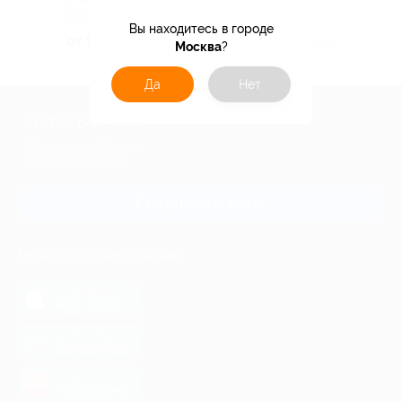
АРХЫЗ
Вы находитесь в городе
от 9 730 руб.
Куплено 21
Москва
?
Да
Нет
+7 495 649-649-1
Для звонка из Москвы
и регионов России
Связаться с нами
МОБИЛЬНОЕ ПРИЛОЖЕНИЕ
загрузить в
App Store
загрузить в
Google Play
загрузить в
AppGallery