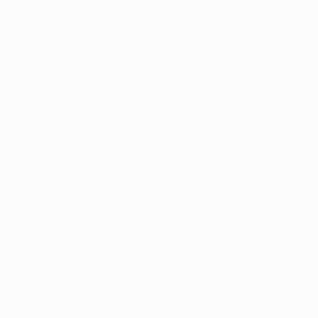
КОМПАНИЯ
ИНФОРМАЦИЯ
ПАРТНЕРАМ
© 2010-2026 BIGLION
Обработка персональных данных
Пользовательское соглашение
Публичная оферта
Гарантия, поддержка
24 часа и возврат средств
Перейти на полную версию сайта