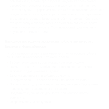
побывать за кулисами производства. Увидеть, как собираются
автомобили, готовится шоколад или варится пенный напиток.
Квест-экскурсии – форма для тех, кто любит интерактив. Участники
получают маршрут и задания, разгадывают загадки и параллельно
знакомятся с городом. Такие квесты обычно проходят без гида, и
это даёт полную свободу. Можно самим выбирать темп, делать
паузы на кофе или фотосеты. Отлично подойдёт для компании
друзей или семей с детьми.
Выгодное посещение экскурсий по билетам вместе с
Биглион в Новосибирске
Чтобы не переплачивать за яркие впечатления, воспользуйтесь
нашим купонным сервисом. Это очень просто:
Выберите понравившуюся экскурсию в этом разделе;
Прочитайте все детали об акции – сколько она длится, что
включает, подразумевает ли доплаты;
Зарегистрируйтесь или войдите в аккаунт;
Выберите удобный способ оплаты и приобретите купон;
Проверьте почту, привязанную к вашему аккаунту. Туда должен
прийти купон – сохраните его на телефон.
Предъявите купон на скидку месте, при необходимости
доплатите.
Отправляйтесь на экскурсию.