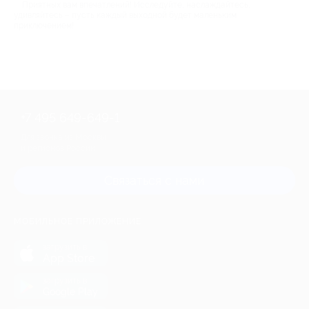
Приятных вам впечатлений! Исследуйте, наслаждайтесь,
удивляйтесь – пусть каждый выходной будет маленьким
приключением!
+7 495 649-649-1
Для звонка из Москвы
и регионов России
Связаться с нами
МОБИЛЬНОЕ ПРИЛОЖЕНИЕ
загрузить в
App Store
загрузить в
Google Play