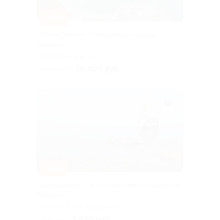
–10%
Тур на Ольхон «Сакральное сердце
Байкала»
Иркутский м.о., р.п.
Листвянка, ул. Горького,
10 800 руб.
12 000 руб.
101а
–10%
Однодневный тур от компании «Комфортур
Байкал»
г. Иркутск, РП Листвянка
7 650 руб.
8 500 руб.