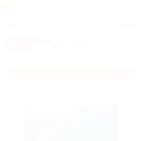
Услуги
Отели
Туры
Промокоды
Кэшбэк
Афиша 
Все скидки
- в мобильном приложении!
Скачать сейчас!
Главная
Услуги
Афиша города
Экскурсии
Экскурсии
Без сортировки