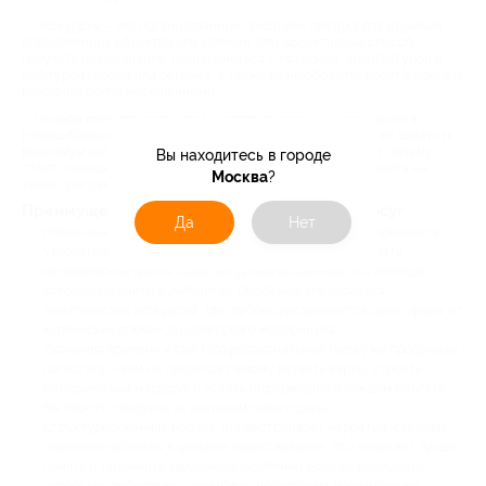
Экскурсия – это организованный поход или поездка для изучения
определенных объектов или явлений. Это эффективный способ
получить новые знания, познакомиться с историей, архитектурой и
культурой города или региона, а также разнообразить досуг и сделать
выходные более насыщенными.
Особой популярностью пользуются пешеходные экскурсии в
Новосибирске и автобусные маршруты, которые позволяют охватить
максимум интересных мест. В этой статье мы расскажем, почему
Вы находитесь в городе
стоит посещать их чаще, и подскажем, как можно сэкономить на
Москва
?
таких программах.
Преимущества экскурсий: что даёт такой досуг
Да
Нет
Новые знания и образование. Экскурсии подают информацию в
увлекательной и доступной форме. Они позволяют узнать
исторические факты, архитектурные особенности и легенды,
которые не найти в учебниках. Особенно это касается
тематических экскурсий, где глубоко раскрывается одна сфера: от
купеческих времен до советского модернизма.
Экономия времени и сил. Профессиональные гиды уже продумали
логистику – вам не придется самому изучать карты, строить
исторический маршрут и искать информацию о каждом объекте.
Вы просто следуете за знатоком своего дела.
Структурированная подача. Гид выстраивает нарратив, связывая
отдельные объекты в цельное повествование. Это помогает лучше
понять и запомнить увиденное, особенно если вы выбираете