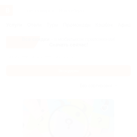
Услуги
Отели
Туры
Промокоды
Кэшбэк
Афиша 
Все скидки
- в мобильном приложении!
Скачать сейчас!
Главная
Услуги
Экскурсии
Экскурсии
Без сортировки