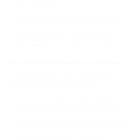
авторские экскурсии – они часто предлагают неожиданный
ракурс и живую подачу.
Возможность увидеть скрытые места, которые большинство
туристов обычно пропускает. Многие обзорные прогулки в
Новосибирске включают не только парадные площади, но и
уютные переулки с богатой историей.
Возможность получить ответы на все вопросы. В процессе
экскурсии всегда можно задать гиду уточняющий вопрос и
получить развернутый ответ. Не нужно гуглить – точную
информацию вам предоставит эксперт.
Виды экскурсий в Новосибирске на сайте Биглион
У нас на сайте регулярно появляются выгодные предложения на
разные форматы. Вы можете подобрать как групповые, так и
индивидуальные экскурсии, а также классические обзорные
экскурсии по главным достопримечательностям.
Пешеходные экскурсии – оптимальный вариант для изучения
исторического центра города. Они позволяют в деталях
рассмотреть архитектуру и прочувствовать атмосферу улиц.
Автобусные экскурсии – вариант для быстрого знакомства с
городом или посещения отдаленных достопримечательностей. Это
идеальный вариант для первого визита: вы увидите панорамы и
сможете выбрать, куда захотите вернуться пешком. Все поездки
проходят на комфортабельных автобусах, а ведут их
профессиональные гиды с большим опытом работы.