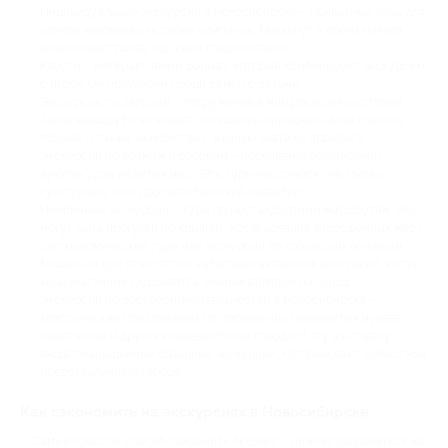
Индивидуальные экскурсии в Новосибирске – приватные туры для
одного человека или своей компании. Маршрут и время начала
можно подстроить под свои предпочтения.
Квесты – интерактивный формат, который комбинирует экскурсию
с игрой. Он популярен среди семей с детьми.
Экскурсии по дворцам – погружение в мир роскоши и истории.
Такие маршруты включают посещение парадных залов и жилых
покоев, а также знакомство с жизнью знати из прошлого.
Экскурсии по храмам и соборам – посещение религиозной
архитектуры и святых мест. Эти туры часто носят не только
культурный, но и просветительский характер.
Необычные экскурсии – туры по нестандартным маршрутам. Это
могут быть прогулки по крышам, исследование заброшенных мест,
гастрономические туры или экскурсии по городским легендам.
Многие из них относятся к категории авторских экскурсий, когда
харизматичный гид делится личным взглядом на город.
Экскурсии по достопримечательностям в Новосибирске –
классические предложения по посещению знаменитых музеев,
памятников и других ключевых точек города. В эту же группу
входят насыщенные обзорные экскурсии, которые дают целостное
представление о городе.
Как сэкономить на экскурсиях в Новосибирске
Самый простой способ сохранить бюджет – зарегистрироваться на