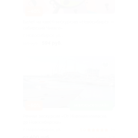
–40%
Билет на квест-экскурсию «Новосибирск —
сибирский Чикаго»
г. Новосибирск, ул.
Советская, д. 91
594 руб.
990 руб.
(Вознесенский собор)
–50%
ЗАПИСАТЬСЯ ОНЛАЙН
Речная экскурсия «От Новониколаевска
до Новосибирска»
г. Новосибирск, ул.
5.0
(18)
Добролюбова, д. 2б
от 400 руб.
Куплено 305