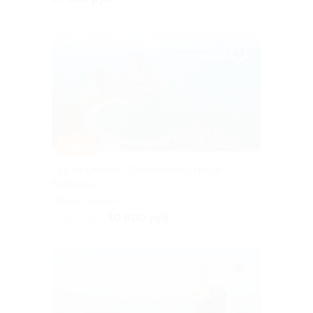
–10%
Тур на Ольхон «Сакральное сердце
Байкала»
Иркутский м.о., р.п.
Листвянка, ул. Горького,
10 800 руб.
12 000 руб.
101а