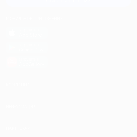
Связаться с нами
МОБИЛЬНОЕ ПРИЛОЖЕНИЕ
загрузить в
App Store
загрузить в
Google Play
загрузить в
AppGallery
КОМПАНИЯ
ИНФОРМАЦИЯ
ПАРТНЕРАМ