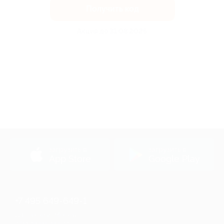
Получить код
Акция до 31.08.2026
загрузить в
загрузить в
App Store
Google Play
+7 495 649-649-1
Для звонка из Москвы
и регионов России