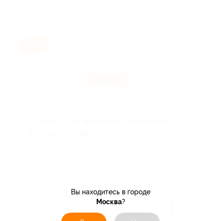
Акция до 31.08.2026
-5%
Скидка 5% по промокоду на концерт
МОТа в Москве!
Скидка действует и на номинал, и на сервисный сбор.
Поделиться с друзьями
Вы находитесь в городе
Москва
?
Получить код