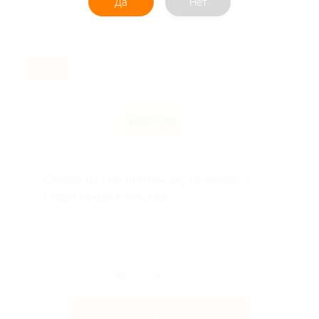
Да
Нет
Акция до 31.08.2026
-10%
Скидка 10% по промокоду на концерт
Егора Крида в Москве!
Скидка 10% по промокоду на концерт Егора Крида
в Москве! Промокод — «КРИД10»....
Поделиться с друзьями
Получить код