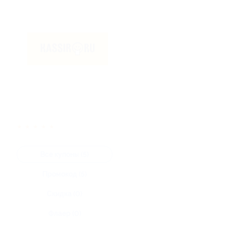
★
★
★
★
★
Все купоны (5)
Промокод (5)
Скидка (0)
Флаер (0)