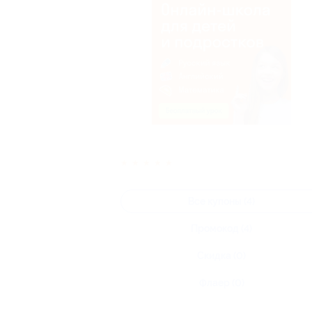
★
★
★
★
★
Все купоны (4)
Промокод (4)
Скидка (0)
Флаер (0)