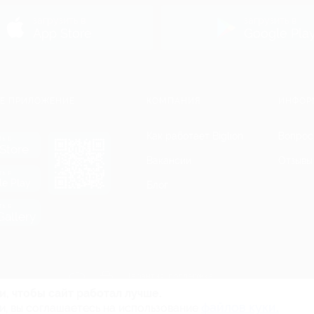
ь
загрузить в
загрузить в
App Store
Google Pla
Е ПРИЛОЖЕНИЕ
КОМПАНИЯ
ИНФОР
Как работает Biglion
Вопрос
ть в
Store
Вакансии
Отзывы
ть в
le Play
Блог
ть в
allery
Гарантия, поддержка
24 часа и возврат средств
и, чтобы сайт работал лучше.
файлов куки.
и, вы соглашаетесь на использование