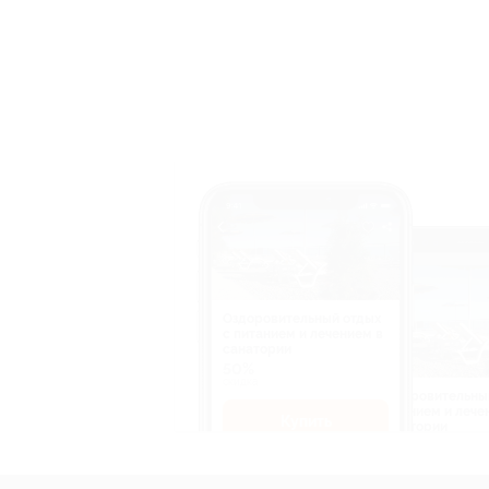
Оздоровительный отдых
c питанием и лечением в
санатории
50%
cкидка
Оздоровительны
питанием и лече
Купить
санатории
50%
cкидка