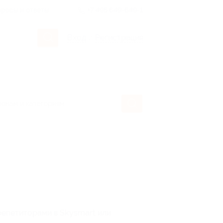
росы и ответы
+7 495 649-649-1
Вход
/
Регистрация
 репетиторами в Skysmart или