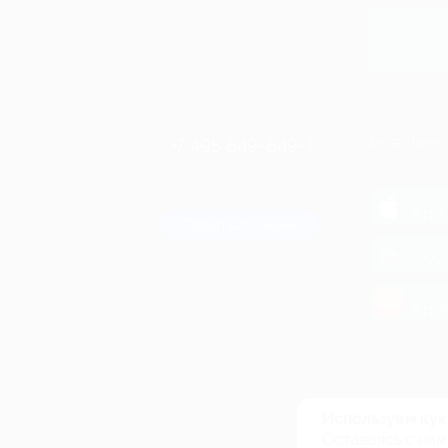
Купит
+7 495 649-649-1
МОБИЛЬНО
Для звонка из Москвы
и регионов России
загрузи
App 
Связаться с нами
загрузи
Goog
загрузи
AppG
© 2010-2026 BIGLION
Обработка персональных данных
Используем кук
Пользовательское соглашение
Оставаясь с нам