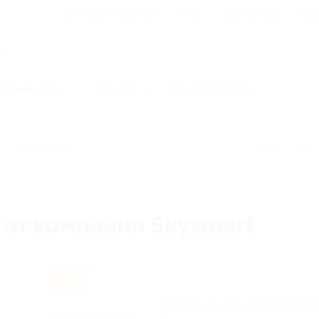
Для Вашего бизнеса
Блог
Франчайзинг
Воп
Промокоды
Кэшбэк
Афиша города
Категории
 от компании Skysmart
-25%
Скидка до 25% на занятия с