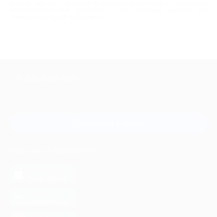
страны, побывать на одном из крупнейших лайнеров и насладиться
высококачественным сервисом – это отличный вариант для
проведения отпуска всей семьей!
+7 495 649-649-1
Для звонка из Москвы
и регионов России
Связаться с нами
МОБИЛЬНОЕ ПРИЛОЖЕНИЕ
загрузить в
App Store
загрузить в
Google Play
загрузить в