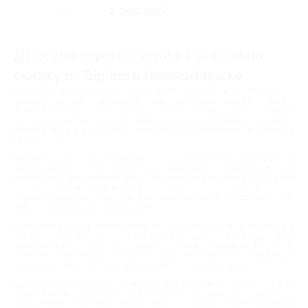
2 000 руб.
скидка 43% за
Куплено 2
Дешевые туры по цене с купоном на
скидку от Biglion в Новосибирске
Мечтаете путешествовать и не тратить при этом все сбережения?
Заходите на сайт и выбирайте пункт назначения: Швеция, Франция,
Чехия, Голландия, Латвия, Англия и многие другие страны. Скидки и
SALE-акции на туры по всему миру каждый день появляются на сайте,
поэтому вы всегда найдете подходящее по стоимости и условиям
предложение.
Горящие туры на Мальдивы с проживанием, питанием и
авиаперелетом – это более чем заманчивое предложение для
влюбленной пары, которая хочет провести романтический отпуск или
незабываемый медовый месяц. Море лазурного цвета, мягкий песок и
жаркое солнце гостеприимно ждут вас уже сегодня. Подарите себе
райский отдых по доступной цене!
Если хотите узнать что-то новенькое и отправиться в увлекательную
поездку, то отправляйтесь на отдых в Лондоне с 2 экскурсиями и
услугами русскоговорящего гида. Благодаря скидкам от Biglion вы
сможете значительно сэкономить средства семейного бюджета и
привезти множество сувениров для родственников и друзей.
Если вы давно мечтали о чем-то грандиозном и готовы к ярким
впечатлениям, то смело отправляйтесь в круиз на лайнере с
посещением Финляндии, Швеции, Дании и Норвегии. Посетить сразу 4