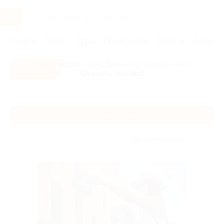
Услуги
Отели
Туры
Промокоды
Кэшбэк
Афиша 
Все скидки
- в мобильном приложении!
Скачать сейчас!
Главная
Туры
Другие страны
Другие страны
Без сортировки