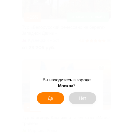
–15%
ЗАПИСАТЬСЯ ОНЛАЙН
Тур «Белорусский ренессанс на берегах
Западной Двины»
Кузнецкий мост
4.8
(5)
от 23 205 руб.
Вы находитесь в городе
Москва
?
Да
Нет
–43%
Тур «Легенды Каспия» от агентства «Марс-
травел»
Марьина Роща