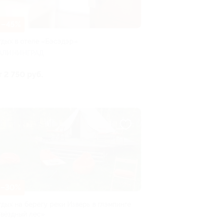
–45%
тдых в отеле «Бэсэдэр»
АЛИНИНГРАД
т 2 750 руб.
–30%
тдых на берегу реки Изверь в глэмпинге
Звёздный лес»