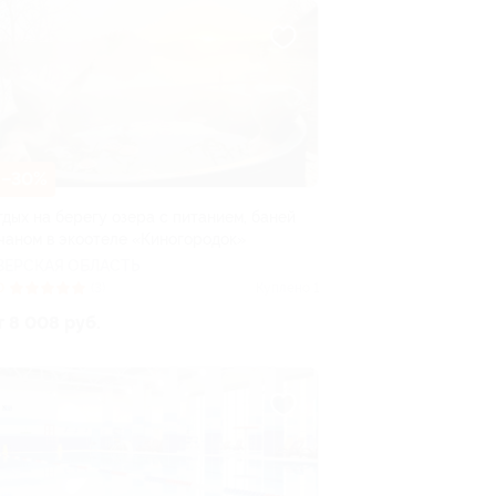
–30%
тдых на берегу озера с питанием, баней
 чаном в экоотеле «Киногородок»
ВЕРСКАЯ ОБЛАСТЬ
0
(3)
Куплено 1
т 8 008 руб.