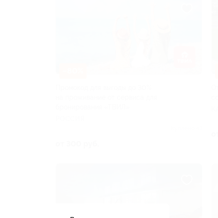
–80%
Промокод для выгоды до 30%
О
на проживание от сервиса для
с
бронирования «ТВИЛ»
К
РОССИЯ
Куплено 47
о
от 300 руб.