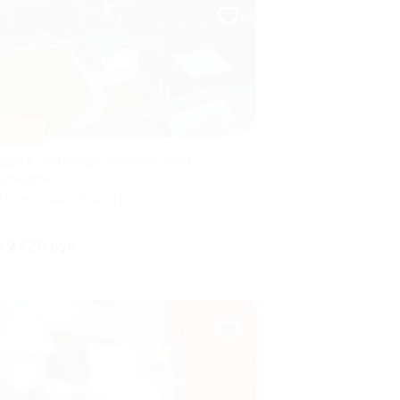
–37%
тдых в гостинице «Айсберг Угры»
о скидкой
АЛУЖСКАЯ ОБЛАСТЬ
Куплено 5
т 2 520 руб.