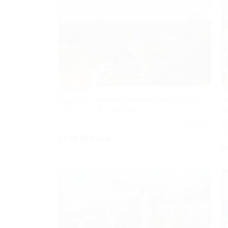
–35%
Отдых с питанием в отеле «Сафари Парк»
О
и
КАЛУЖСКАЯ ОБЛАСТЬ
Т
Куплено 3
5.
от 15 873 руб.
о