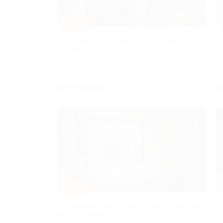
–30%
Спа-отдых в комплексе «Аристократ»
О
со скидкой
4*
МОСКОВСКАЯ ОБЛАСТЬ
М
Куплено 5
5.
от 9 100 руб.
о
–30%
Загородный отдых с завтраком, посещением
S
бани в комплексе «Терруар»
с