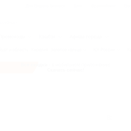
Для Вашего бизнеса
Блог
Франчайзинг
Воп
Промокоды
Кэшбэк
Афиша города
ург и область
Карелия
Золотое кольцо
Юг России
К
Все скидки
- в мобильном приложении!
Скачать сейчас!