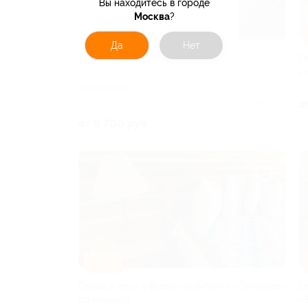
Вы находитесь в городе
Москва
?
–42%
Да
Нет
Отдых с питанием в бизнес-отеле
О
«Империал» со скидкой
К
ОБНИНСК
Куплено 100
о
от 8 700 руб.
–30%
Отдых в лесу в фьюжн-глэмпинге «ГуляйЛес»
О
со скидкой
«