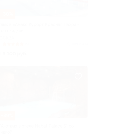
–30%
тдых в «Амакс Курорт ‎Красная Пахра»
 со скидкой
ОСКВА
0
(5)
Куплено 414
т 9 100 руб.
–39%
PA-отдых в отеле Nabat Palace 5* со
кидкой