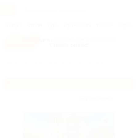
Услуги
Отели
Туры
Промокоды
Кэшбэк
Афиша 
Все скидки
- в мобильном приложении!
Скачать сейчас!
Главная
Отели
Юг России
Геленджик
Геленджик
Без сортировки