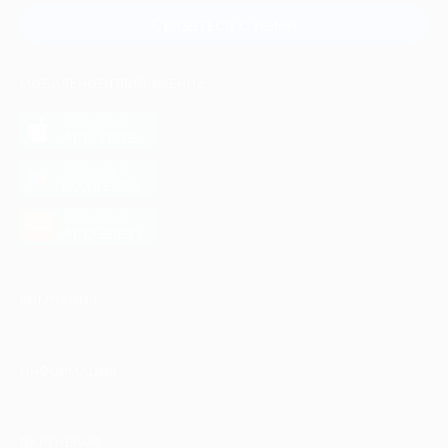
Связаться с нами
МОБИЛЬНОЕ ПРИЛОЖЕНИЕ
загрузить в
App Store
загрузить в
Google Play
загрузить в
AppGallery
КОМПАНИЯ
ИНФОРМАЦИЯ
ПАРТНЕРАМ