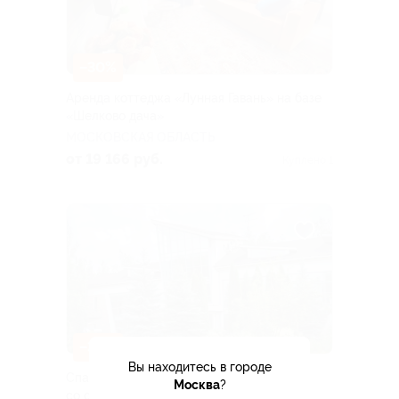
–30%
Аренда коттеджа «Лунная Гавань» на базе
«Шелково дача»
МОСКОВСКАЯ ОБЛАСТЬ
от 19 166 руб.
Куплено 1
–30%
Вы находитесь в городе
Спа-отдых в комплексе «Аристократ»
Москва
?
со скидкой