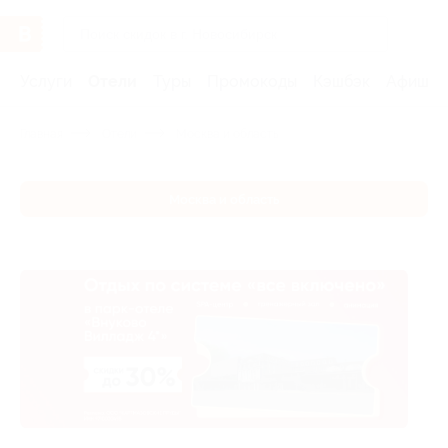
Услуги
Отели
Туры
Промокоды
Кэшбэк
Афиша 
Главная
Отели
Москва и область
Москва и область