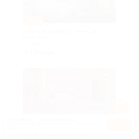
–50%
Романтический отдых в отеле «Сова
Котельники»
МОСКВА
от 1 250 руб.
Куплено 2
–30%
Используем куки, чтобы сайт работал лучше.
Оставаясь с нами, вы соглашаетесь на использование
файлов
Оk
куки.
Карта
Романтический отдых с украшением номера
в отеле «Сова Авиамоторная»