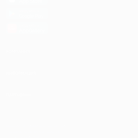
App Store
загрузить в
Google Play
загрузить в
AppGallery
КОМПАНИЯ
ИНФОРМАЦИЯ
ПАРТНЕРАМ
© 2010-2026 BIGLION
Обработка персональных данных
Пользовательское соглашение
Публичная оферта