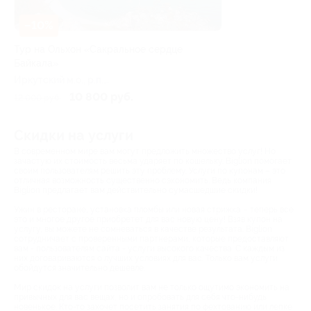
–10%
Тур на Ольхон «Сакральное сердце
Байкала»
Иркутский м.о., р.п.
Листвянка, ул. Горького,
10 800 руб.
12 000 руб.
101а
Скидки на услуги
В современном мире вам могут предложить множество услуг! Но
зачастую их стоимость весьма ударяет по кошельку. Biglion помогает
своим пользователям решить эту проблему. Услуги по купонам – это
отличная возможность существенно сэкономить. Ведь компания
Biglion предлагает вам действительно сумасшедшие скидки!
Ужин в ресторане, установка пломбы или новая стрижка – теперь все
это и многое другое приобретет для вас новую цену! Взяв купон на
услугу, вы можете не сомневаться в качестве результата. Biglion
сотрудничает с проверенными партнерами, которые предоставляют
вам - пользователям сайта - услуги высокого качества. С каждым из
них договариваются о лучших условиях для вас. Только вам услуги
обойдутся значительно дешевле.
Мир скидок на услуги позволит вам не только ощутимо экономить на
привычных для вас вещах, но и опробовать для себя что-нибудь
новенькое. Кто-то захочет посетить занятия по фехтованию или лепке