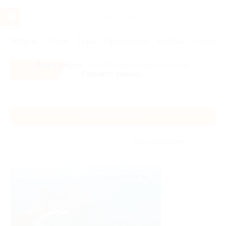
Услуги
Отели
Туры
Промокоды
Кэшбэк
Афиша 
Все скидки
- в мобильном приложении!
Скачать сейчас!
Главная
Услуги
Экскурсии
Экскурсии в горы
Экскурсии в горы
Без сортировки