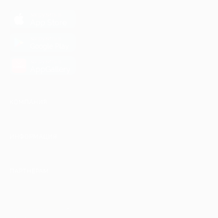
загрузить в
App Store
загрузить в
Google Play
загрузить в
AppGallery
КОМПАНИЯ
ИНФОРМАЦИЯ
ПАРТНЕРАМ
© 2010-2026 BIGLION