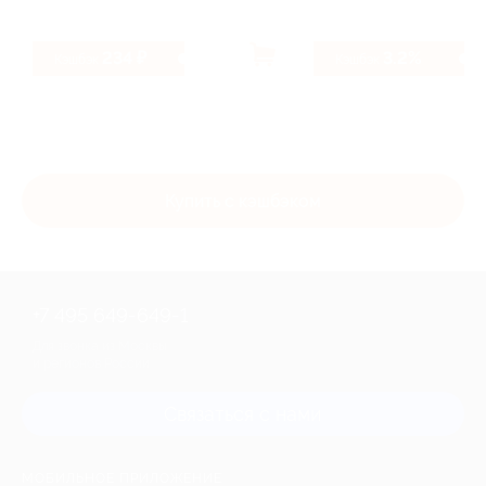
234 ₽
3.2%
Кэшбэк
Кэшбэк
Купить с кэшбэком
+7 495 649-649-1
Для звонка из Москвы
и регионов России
Связаться с нами
МОБИЛЬНОЕ ПРИЛОЖЕНИЕ