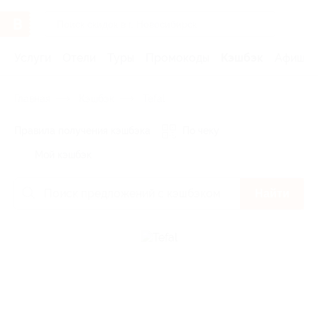
Услуги
Отели
Туры
Промокоды
Кэшбэк
Афиша 
Главная
Кэшбэк
Tefal
Правила получения кэшбэка
По чеку
Мой кэшбэк
Найти