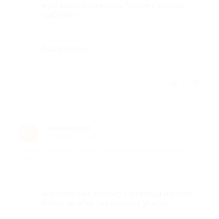
муж вместо обычного "пойдет" сказал -
"здОрово"
Недостатки
Все хорошо
Отзыв полезен?
1
Александра
★
★
★
★
★
А
10 месяцев назад
про SPA-программа «Баунти» для двоих в студии красоты
«Время на Себя» (5500 руб. вместо 11 000 руб.)
Достоинства
Аня отличный мастер. Приятный массаж,
бочка, на обертыванании я уснула