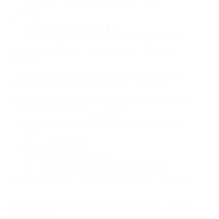
— кокосовое скрабирование всего тела —
15 минут;
— принятие душа — 5 минут;
— теплое обертывание тела кокосовой маской
с омолаживающим, увлажняющим эффектом —
20 минут;
— ручной релакс-массаж кокосовым маслом
в сочетании со стоун-терапией горячими
базальтовыми камнями или массаж бамбуковыми
палочками (на выбор) — 30 минут;
— нанесение кокосового баттера на все тело —
10 минут;
— чайная церемония;
— релаксирующая музыка;
— расслабляющая обстановка при свечах.
Продолжительность SPA-программы — 120 минут.
В стоимость купона на SPA-программу «Сабай
Тай» входит: