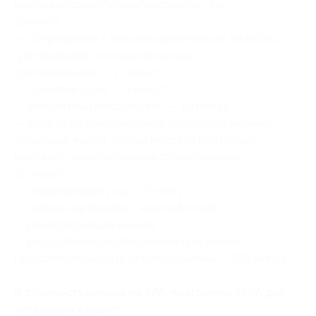
шоколад/кокос/ягоды/водоросли, лес —
15 минут;
— обертывание с использование масок на выбор
(увлажняющая, антицеллюлитная,
прогревающая) — 15 минут;
— принятие душа — 5 минут;
— аппаратный массаж стоп — 10 минут;
— уход за лицом (очищение, глубокое очищение,
тонизация, маска, легкий массаж) или релакс
массаж с использованием стоун-терапии —
20 минут;
— завершающий уход — 5 минут;
— чайная церемония с экоконфетами;
— релаксирующая музыка;
— расслабляющая обстановка при свечах.
Продолжительность SPA-программы — 120 минут.
В стоимость купона на SPA-программу «SPA для
четверых» входит: