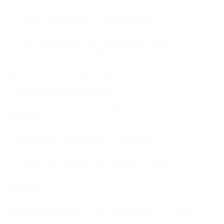
— релакс-массаж лица — 10 мин;
— чайная церемония с экоконфетами;
— релаксирующая музыка;
— расслабляющая обстановка при свечах.
Продолжительность SPA-программы — 65 минут.
В стоимость купона на SPA-программу
«Ножные сказки» входит:
— аромаванна для ног с гидромассажем —
10 минут;
— нежное скрабирование ног (включая стопы)
массажными движениями — 15 минут;
— принятие душа — 5 минут;
— релакс oil-массаж ног (включая стопы)
с использованием теплых камней, стиков —
30 минут;
— нанесение финиш-крема — 5 минут.
Продолжительность SPA-программы — 85 минут.