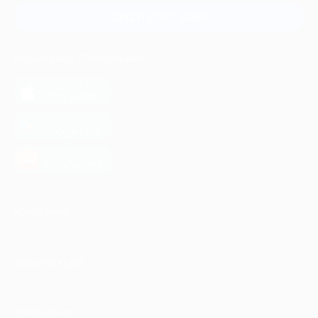
Связаться с нами
МОБИЛЬНОЕ ПРИЛОЖЕНИЕ
загрузить в
App Store
загрузить в
Google Play
загрузить в
AppGallery
КОМПАНИЯ
ИНФОРМАЦИЯ
ПАРТНЕРАМ