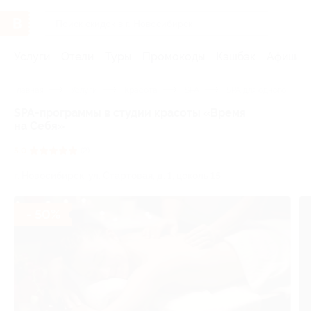
Услуги
Отели
Туры
Промокоды
Кэшбэк
Афиша 
Главная
Услуги
Красота
SPA
SPA для одного
SPA-программы в студии красоты «Время
на Себя»
5.0
(2)
г. Новосибирск, ул. Стартовая, д. 1, цоколь 15
- 50%