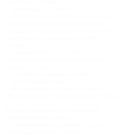
на все тело — 15 минут;
— принятие душа — 5 минут;
— теплое шоколадное обертывание — 20 минут;
— уходовая программа для лиц (демакияж,
очищение, тонизация, нанесение маски по типу
кожи, нанесение завершающего крема) —
25 минут;
— парафинотерапия рук — 10 минут;
— нанесение завершающего шоколадного
крема — 10 минут;
— угощение шоколадным коктейлем;
— релаксирующая музыка;
— расслабляющая обстановка при свечах.
Продолжительность SPA-программы — 120 минут.
В стоимость купона на SPA-программу
«Ягодное сияние» входит:
— распаривание в кедровой паровой фитобочке
с целебными травами — 20 минут;