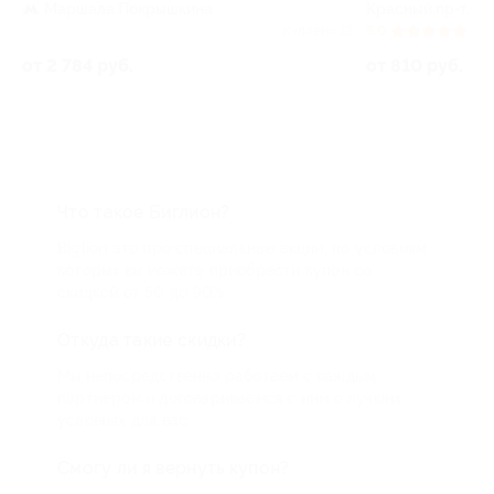
Маршала Покрышкина
Красный пр-т, д. 
 9
Куплено 12
5.0
(10)
от 2 784 руб.
от 810 руб.
Что такое Биглион?
Biglion это про специальные акции, по условиям
которых вы можете приобрести купон со
скидкой от 50 до 90%
Откуда такие скидки?
Мы непосредственно работаем с каждым
партнером и договариваемся с ним о лучших
условиях для вас
Смогу ли я вернуть купон?