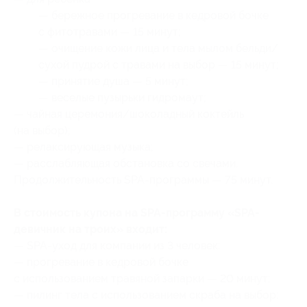
— бережное прогревание в кедровой бочке
с фитотравами — 15 минут;
— очищение кожи лица и тела мылом бельди/
сухой пудрой с травами на выбор — 15 минут;
— принятие душа — 5 минут;
— веселые пузырьки гидромаут;
— чайная церемония/шоколадный коктейль
(на выбор);
— релаксирующая музыка;
— расслабляющая обстановка со свечами.
Продолжительность SPA-программы — 75 минут.
В стоимость купона на SPA-программу «SPA-
девичник на троих» входит:
— SPA-уход для компании из 3 человек:
— прогревание в кедровой бочке
с использованием травяной запарки — 20 минут;
— пилинг тела с использованием скраба на выбор: