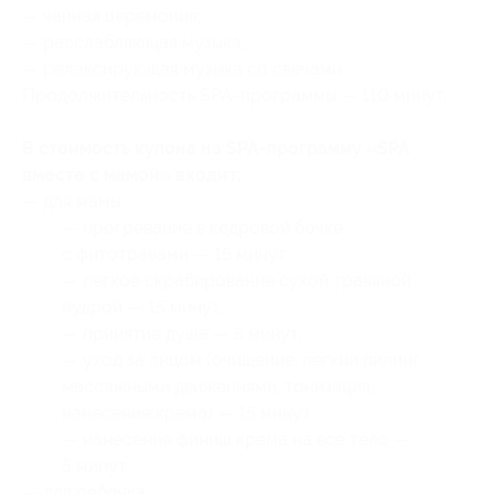
— чайная церемония;
— расслабляющая музыка;
— релаксирующая музыка со свечами.
Продолжительность SPA-программы — 110 минут.
В стоимость купона на SPA-программу «SPA
вместе с мамой» входит:
— для мамы:
— прогревание в кедровой бочке
с фитотравами — 15 минут;
— легкое скрабирование сухой травяной
пудрой — 15 минут;
— принятие душа — 5 минут;
— уход за лицом (очищение, легкий пилинг
массажными движениями, тонизация,
нанесение крема) — 15 минут;
— нанесение финиш крема на все тело —
5 минут;
— для ребенка