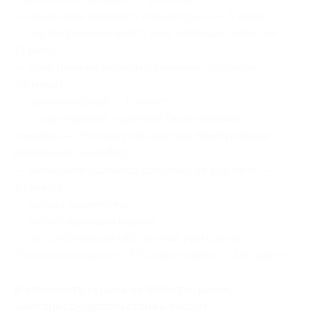
— нанесение хвойного концентрата — 5 минут;
— скрабирование всего тела хвойным пилингом —
15 минут;
— обертывание маской с хвойным составом —
20 минут;
— принятие душа — 5 минут;
— стоун-терапия горячими базальтовыми
камнями — 20 минут или массаж бамбуковыми
палочками (на выбор);
— нанесение хвойного бальзама на все тело —
10 минут;
— чайная церемония;
— релаксирующая музыка;
— расслабляющая обстановка при свечах.
Продолжительность SPA-программы — 120 минут.
В стоимость купона на SPA-программу
«Экспресс-удовольствие» входит: