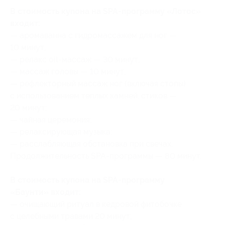
В стоимость купона на SPA-программу «Лотос»
входит:
— аромаванна с гидромассажем для ног —
10 минут;
— релакс oil-массаж — 30 минут;
— массаж головы — 10 минут;
— рефлекторный массаж ног (включая стопы)
с использованием теплых камней, стиков —
20 минут;
— чайная церемония;
— релаксирующая музыка;
— расслабляющая обстановка при свечах.
Продолжительность SPA-программы — 80 минут.
В стоимость купона на SPA-программу
«Баунти» входит:
— очищающий ритуал в кедровой фитобочке
с целебными травами 20 минут;