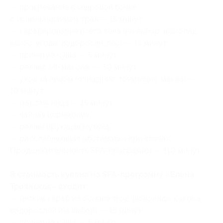
— прогревание в кедровой бочке
с использованием трав — 15 минут;
— скрабирование всего тела (на выбор: шоколад,
кокос, ягоды, водоросли, лес) — 15 минут;
— принятие душа — 5 минут;
— релакс oil-массаж — 30 минут;
— уход за лицом (очищение, тонизация, маска) —
10 минут;
— массаж лица — 15 минут;
— чайная церемония;
— релаксирующая музыка;
— расслабляющая обстановка при свечах.
Продолжительность SPA-программы — 110 минут.
В стоимость купона на SPA-программу «Елена
Троянская» входит:
— мягкий скраб на основе ягод, шоколада, кокоса,
водорослей (на выбор) — 15 минут;
— принятие душа — 5 минут;