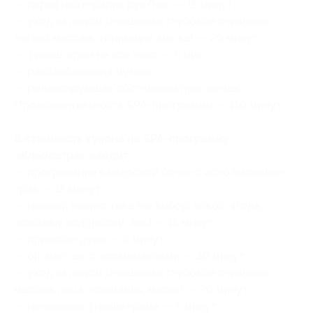
— парафинотерапия рук/ног — 15 минут;
— уход за лицом (очищение, глубокое очищение,
легкий массаж, тонизация, маска) — 20 минут;
— финиш-крем на все тело — 5 мин;
— расслабляющая музыка;
— релаксирующая обстановка при свечах.
Продолжительность SPA-программы — 110 минут.
В стоимость купона на SPA-программу
«Клеопатра» входит:
— прогревание в кедровой бочке с использование
трав — 15 минут;
— нежный пилинг тела (на выбор: кокос, ягода,
шоколад, водоросли, лес) — 15 минут;
— принятие душа — 5 минут;
— oil-массаж с аромамаслами — 30 минут;
— уход за лицом (очищение, глубокое очищение,
массаж лица, тонизация, маска) — 20 минут;
— нанесение финиш-крема — 5 минут;