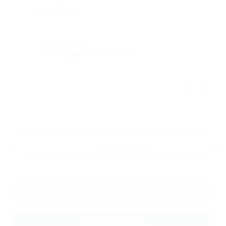
Недостатки
-
Комментарий
Все супер. Пойдем еще
Отзыв полезен?
Ещё
отзывы
Оставить отзыв
Задать вопрос