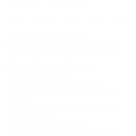
30 июня 2026 г.
5 октября 2026 г.
Условия
Описание
Гарантии
Адреса
Отзывы
Акция предполагает однократное
использование, второй раз услуга тому же лицу
недоступна.
Запись не ведется с 03.08.2026 по 16.08.2026.
В студии действует онлайн-запись:
— нажать на кнопку «Купить»;
— выбрать желаемый вид услуги/купона;
— в выпадающем календаре выбрать день и время
посещения;
— заполнить все необходимые контактные данные;
— нажать «Оплатить»;
— оплатить желаемым способом.
После покупки с Вами свяжется администратор
для подтверждения записи на услугу (звонком или