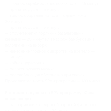
— ягодное скрабирование всего тела — 15 минут;
— принятие душа — 5 минут;
— теплое обертывание тела ягодным желе —
20 минут;
— принятие душа — 5 минут;
— стоун-терапия горячими базальтовыми
камнями — 20 минут или массаж бамбуковыми
палочками (на выбор);
— нанесение ягодной сыворотки на все тело —
10 минут;
— чайная церемония;
— релаксирующая музыка;
— расслабляющая обстановка при свечах.
Продолжительность SPA-программы — 120 минут.
В стоимость купона на SPA-программу «Сила
леса» входит:
— распаривание в кедровой паровой фитобочке
с целебными травами — 20 минут;