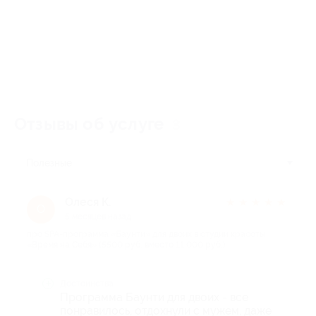
Отзывы об услуге
3
Полезные
Олеся К.
★
★
★
★
★
О
5 месяцев назад
про SPA-программа «Баунти» для двоих в студии красоты
«Время на Себя» (5500 руб. вместо 11 000 руб.)
Достоинства
Программа Баунти для двоих - все
понравилось, отдохнули с мужем, даже