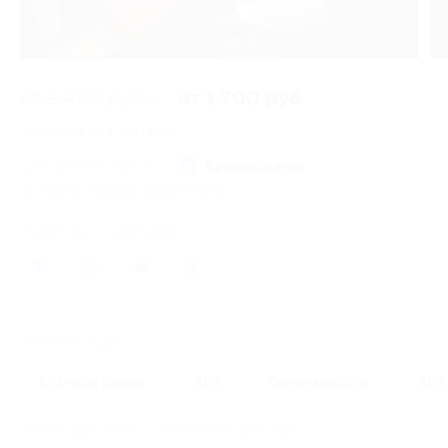
3 из 4
от 3 400 руб.
от 1 700 руб.
Экономия от 1 700 руб.
5 купонов купили
Бронирование
Время продаж ограничено!
Поделиться с друзьями
15
Похожие акции
SPA-программа
SPA
Салон красоты
SPA 
Начало действия
Окончание действия