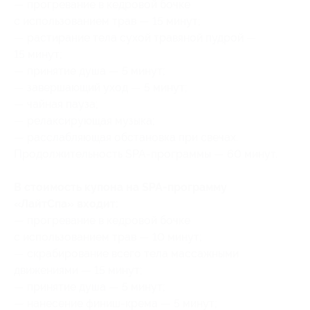
— прогревание в кедровой бочке
с использованием трав — 15 минут;
— растирание тела сухой травяной пудрой —
15 минут;
— принятие душа — 5 минут;
— завершающий уход — 5 минут;
— чайная пауза;
— релаксирующая музыка;
— расслабляющая обстановка при свечах.
Продолжительность SPA-программы — 60 минут.
В стоимость купона на SPA-программу
«ЛайтСпа» входит:
— прогревание в кедровой бочке
с использованием трав — 10 минут;
— скрабирование всего тела массажными
движениями — 15 минут;
— принятие душа — 5 минут;
— нанесение финиш-крема — 5 минут;