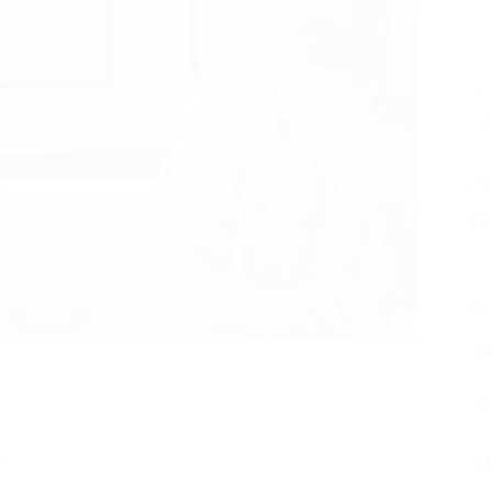
6
А
Поде
Похо
3 из 3
Д
О
я
М