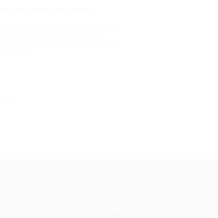
огу ли я вернуть купон?
и что-то случится, мы обязательно
рнем вам деньги. Мы работаем
лько с проверенными и надежными
ртнерами
ты»
МАЦИЯ
ПАРТНЕРАМ
ы и ответы
Для Вашего бизнеса