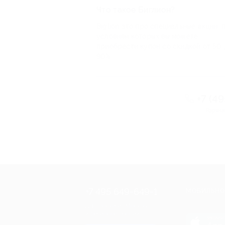
Что такое Биглион?
Biglion это про специальные акции, 
условиям которых вы можете
приобрести купон со скидкой от 50 
90%
+7 (4
Горяча
+7 495 649-649-1
МОБИЛЬНО
Для звонка из Москвы
и регионов России
загрузи