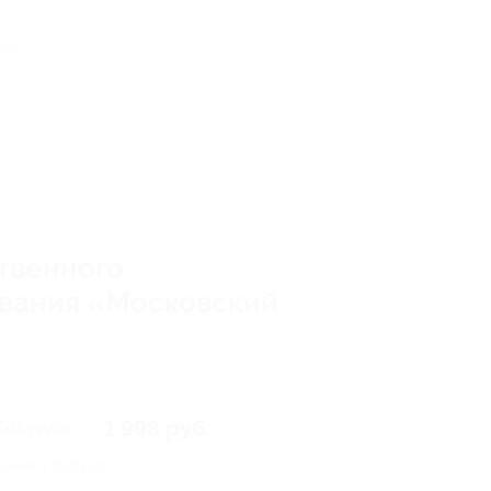
ено 2
твенного
ования «Московский
96 руб.
1 998 руб.
номия
1 998 руб.