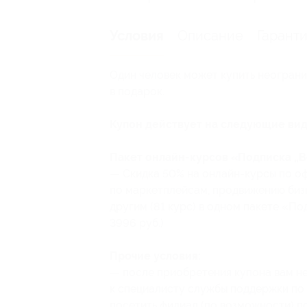
Описание
Гарант
Условия
Один человек может купить неограни
в подарок.
Купон действует на следующие вид
Пакет онлайн-курсов «Подписка „Вс
— Скидка 50% на онлайн-курсы по 
по маркетплейсам, продвижению биз
другим (81 курс) в одном пакете «По
3996 руб.)
Прочие условия:
— после приобретения купона вам н
к специалисту службы поддержки по 
посетить филиал (по возможности) по 