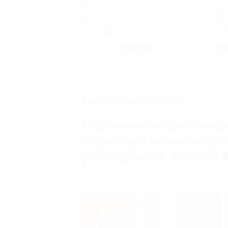
Learncours
«Пе
РФ
РФ
4.7
(5)
Куплено 7
5.0
1 436 руб.
от 
2 872 руб.
ЗАВЕРШЁННАЯ АКЦИЯ
Обучение по дистанц
образовательного ча
университет „Синерг
РФ
- 50%