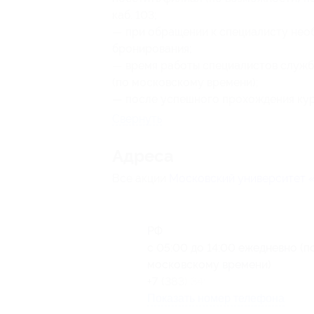
каб. 103;
— при обращении к специалисту нео
бронирования
;
— время работы специалистов службы
(по московскому времени);
— после успешного прохождения курс
Свернуть
Адресa
Все акции
Московский университет 
РФ
с 05:00 до 14:00 ежедневно (п
московскому времени)
+7 (383) 349-55-90
Показать номер телефона