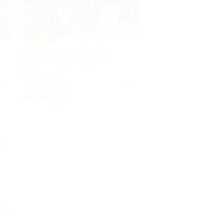
–63%
Курс по созданию сайта
от Learncours со скидкой
РФ
ено 1
4.7
(5)
Куплено 9
от 980 руб.
зга