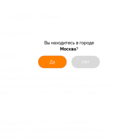
ии
Адреса
Отзывы
ченное количество купонов для себя или
Вы находитесь в городе
Москва
?
ы услуг:
Да
Нет
ë за 3996»:
офисным программам, программам
неса, криптовалюте и инвестированию и многим
дписка „Всë за 3996» (ДО) (1998 руб. вместо
еобходимо обратиться для заключения договора
телефону +7 (383) 349-55-90, в
Telegram
или
адресу: г. Новосибирск, ул. Революции, д. 38,