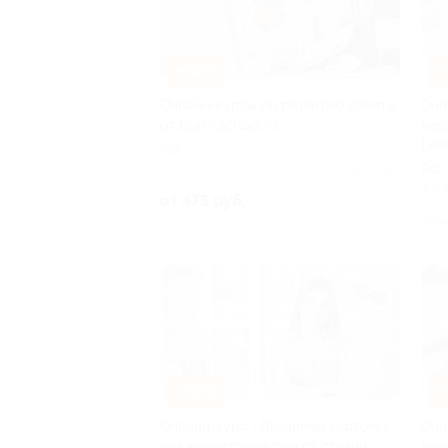
–52%
–
Онлайн-курсы по развитию памяти
Онл
от Brain-school.ru
мар
Lea
РФ
РФ
Куплено 1
4.7
от 475 руб.
29 9
–50%
–
Онлайн-курс «Дизайнер карточек
Онл
для маркетплейсов» от студии
лич