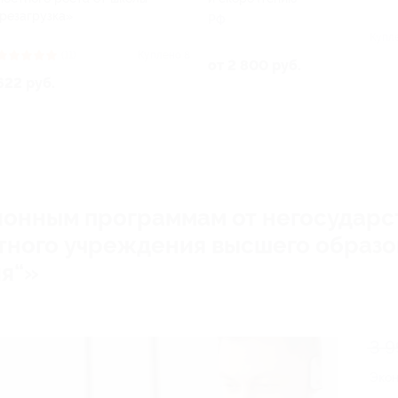
резагрузка»
РФ
Купл
(11)
Куплено 8
от 2 800 руб.
622 руб.
ионным программам от негосударс
стного учреждения высшего образ
ия“»
3 9
Эко