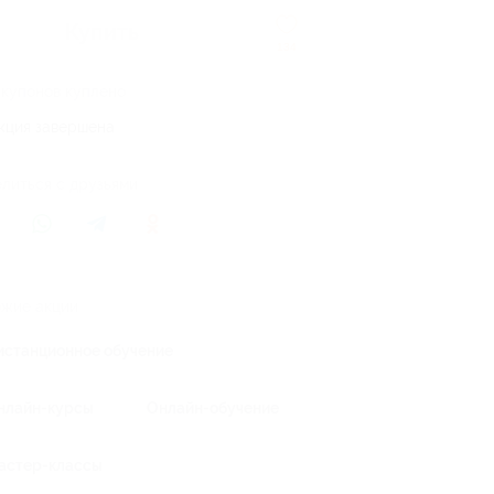
Купить
134
 купонов куплено
кция завершена
литься с друзьями
жие акции
истанционное обучение
нлайн-курсы
Онлайн-обучение
астер-классы