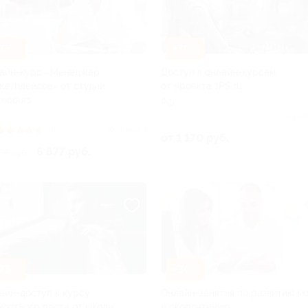
77%
–70%
айн-курс «Менеджер
Доступ к онлайн-курсам
кетплейсов» от студии
от проекта 1PS.ru
rncours
РФ
Купл
(5)
Куплено 1
от 1 170 руб.
6 877 руб.
00 руб.
75%
–30%
айн-доступ к курсу
Онлайн-занятия по развитию мо
ностного роста от школы
и скорочтению