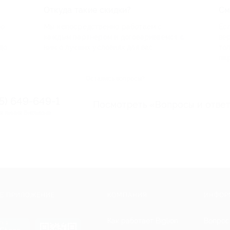
Откуда такие скидки?
См
по
Мы непосредственно работаем с
Есл
каждым партнером и договариваемся с
ве
до
ним о лучших условиях для вас
то
па
Остались вопросы?
95) 649-649-1
Посмотреть «Вопросы и отве
я линия Биглиона
Е ПРИЛОЖЕНИЕ
КОМПАНИЯ
ИНФОР
Как работает Biglion
Вопрос
ть в