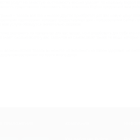
тво услуг! Но зачастую их стоимость весьма ударяет по кошельку. Biglion 
можность существенно сэкономить. Ведь компания Biglion предлагает вам де
рижка – теперь все это и многое другое приобретет для вас новую цену! Взя
веренными партнерами, которые предоставляют вам - пользователям сайта - у
о вам услуги обойдутся значительно дешевле.
тимо экономить на привычных для вас вещах, но и опробовать для себя что-ни
о знает, сколько всего у вас талантов на самом деле! Также те вещи, которы
ных возможностей! Теперь вы можете не экономить на своем здоровье, не смо
еальном состоянии, не тратя много денег.
Е ПРИЛОЖЕНИЕ
КОМПАНИЯ
ИНФОР
Как работает Biglion
Вопрос