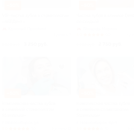
–50%
–50%
VIP-чистка зубов в стоматологии
Чистка зубов в клинике Dent
«АБВДент»
со скидкой
Красный Проспект
Площадь Маркса
Куплено 7
5.0
(10)
Куп
3 250 руб.
2 750 руб.
6 500 руб.
5 500 руб.
–50%
–50%
Комплексная чистка зубов
Комплексная чистка зубов
в семейной стоматологии
в семейной стоматологии
Stomhouse+
Stomhouse+
г. Новосибирск, ул.
г. Новосибирск, пр-т
Фрунзе, д. 19
Дзержинского, д. 24/1
5.0
(10)
Куплено 13
3.9
(6)
Куп