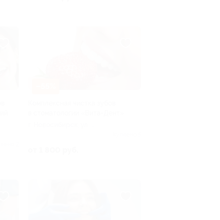
–55%
ов
Комплексная чистка зубов
гий
в стоматологии «Вита-Дент»
г. Новосибирск, ул. ​
Котовского, д. 31 (эт. 1)
Куплено 5
лено 2
от 1 800 руб.