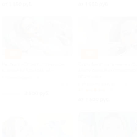
от 1 850 руб.
от 1 850 руб.
–30%
–50%
Чистка в «Стоматологической
Сертификат на лечение зуб
клинике на Крылова, 67»
в сети семейных стоматоло
Stomhouse+
г. Новосибирск, ул.
Крылова, д. 67
г. Новосибирск, ул.
Куплено 1
+1
Фрунзе, д.19
4.6
(16)
Куп
3 500 руб.
5 000 руб.
от 2 500 руб.