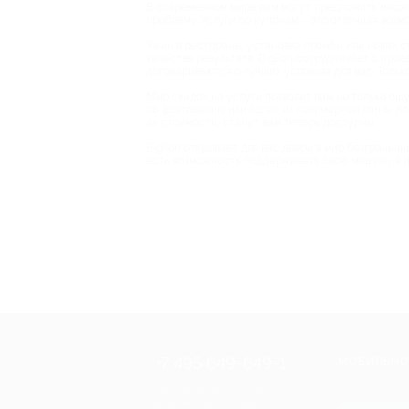
В современном мире вам могут предложить множес
проблему. Услуги по купонам – это отличная воз
Ужин в ресторане, установка пломбы или новая ст
качестве результата. Biglion сотрудничает с про
договариваются о лучших условиях для вас. Тольк
Мир скидок на услуги позволит вам не только ощу
по фехтованию или лепке из полимерной глины. Кт
их стоимости, станут вам теперь доступны.
Biglion открывает для вас двери в мир безгранич
есть возможность поддерживать свою машину в ид
+7 495 649-649-1
МОБИЛЬНО
Для звонка из Москвы
и регионов России