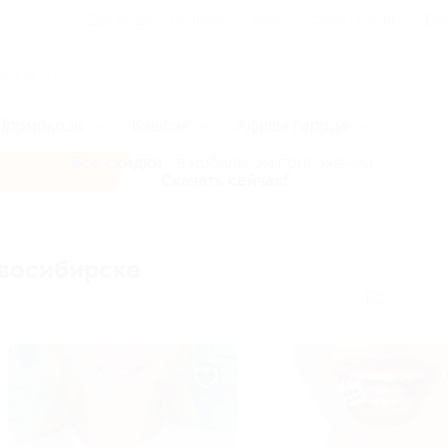
Для Вашего бизнеса
Блог
Франчайзинг
Воп
Промокоды
Кэшбэк
Афиша города
Все скидки
- в мобильном приложении!
Скачать сейчас!
я улыбка
овосибирске