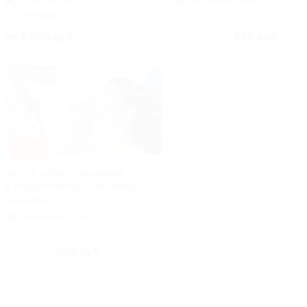
Октябрьская
Березовая Роща
4.3
(6)
Куплено 5
Куп
от 2 500 руб.
490 руб.
скидка 86% за
–67%
Чистка зубов и полировка
в стоматологическом центре
«Баянет»
Березовая Роща
Куплено 44
990 руб.
3 000 руб.