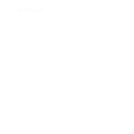
Куплено 3
лено 2
от 900 руб.