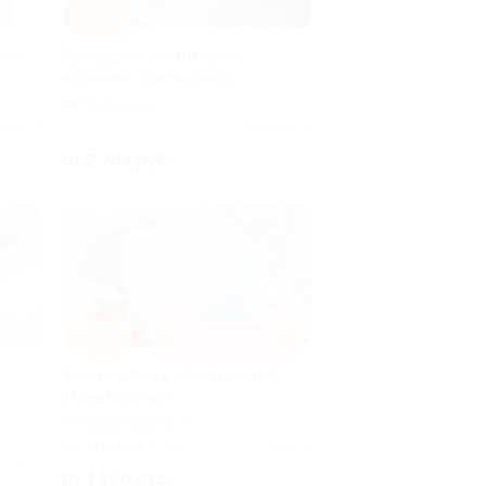
–42%
alS
Процедура чистки зубов
в клинике «Сити-Дент»
Маршала
Покрышкина
лено 13
Куплено 13
от 2 784 руб.
–50%
ЦЕНЫ СНИЖЕНЫ
Чистка зубов в «Центральной
стоматологии»
г. Новосибирск, ул.
Мичурина, д. 18/1
4.4
(84)
Куплено 11
лено 2
от 1 850 руб.