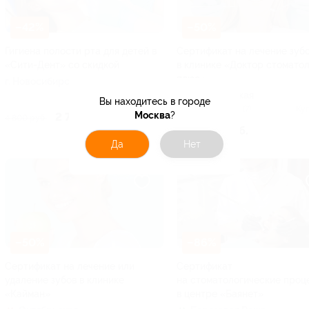
–42%
–50%
Гигиена полости рта для детей в
Сертификат на лечение зуб
«Сити-Дент» со скидкой
в клинике «Доктор стомато
плюс»
г. Новосибирск, ул.
Крылова, д. 63
Заельцовская
Куплено 6
Вы находитесь в городе
5.0
(7)
Ку
Москва
?
2 784 руб.
4 800 руб.
от 2 500 руб.
Да
Нет
–50%
–86%
Сертификат на лечение или
Сертификат
удаление зубов в клинике
на стоматологические проц
«Кайман»
в центре «Баянет»