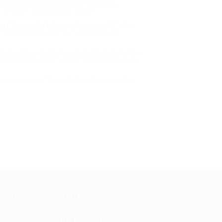
помогает своим пользователям решить эту
йствительно сумасшедшие скидки!
в купон на услугу, вы можете не сомневаться в
слуги высокого качества. С каждым из них
будь новенькое. Кто-то захочет посетить занятия
е раньше были для вас «запретным плодом» из-за
тря на высокую стоимость приемов врачей. У вас
МАЦИЯ
ПАРТНЕРАМ
ы и ответы
Для Вашего бизнеса