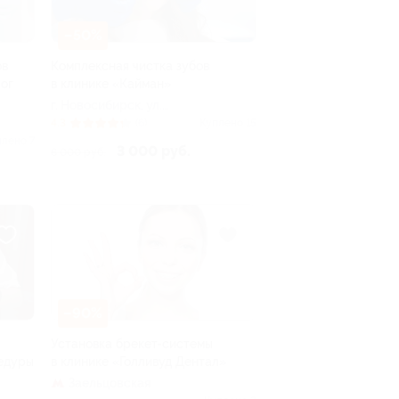
–50%
ов
Комплексная чистка зубов
лог
в клинике «Кайман»
г. Новосибирск, ул.
Бориса Богаткова, д. 63
4.3
(6)
Куплено 15
плено 7
3 000 руб.
6 000 руб.
–90%
Установка брекет-системы
едуры
в клинике «Голливуд Дентал»
Заельцовская