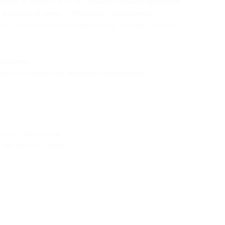
янка — Иркутск — о. Ольхон: пеший переход
е отдыха (2 дня) — Иркутск» включено:
(1 ночь), на базе отдыха в пос. Хужир (3 ночи)
ограмме;
пешем маршруте; аренда снаряжения
рту г. Иркутска;
км, около 1 часа);