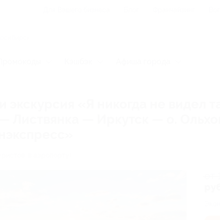
Для Вашего бизнеса
Блог
Франчайзинг
Воп
Промокоды
Кэшбэк
Афиша города
 экскурсия «Я никогда не видел т
— Листвянка — Иркутск — о. Ольхо
инэкспресс»
уристов: в аэропорту)
от 
руб
Экон