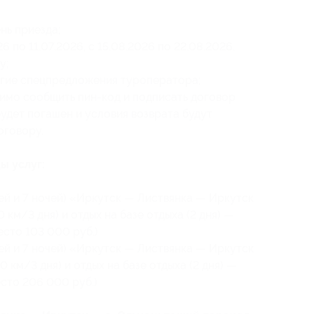
нь приезда;
6 по 11.07.2026, с 15.08.2026 по 22.08.2026.
у;
угие спецпредложения туроператора;
имо сообщить пин-код и подписать договор
удет погашен и условия возврата будут
оговору.
ы услуг:
ей и 7 ночей) «Иркутск — Листвянка — Иркутск
 км/3 дня) и отдых на базе отдыха (2 дня) —
есто 103 000 руб.)
ей и 7 ночей) «Иркутск — Листвянка — Иркутск
 км/3 дня) и отдых на базе отдыха (2 дня) —
есто 206 000 руб.)