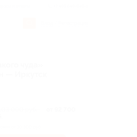
росы и ответы
+7 495 649-649-1
Вход
/
Регистрация
акого чуда»
н — Иркутск
103 000 руб.
от 92 700
.
омия от 10 300 руб.