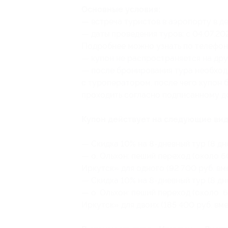
Основные условия:
— встреча туристов в аэропорту в де
— даты проведения туров: с 04.07.202
Подробнее можно узнать по телефон
— купон не распространяется на др
— после бронирования тура необход
с туроператором, после чего купон б
проходить согласно подписанному д
Купон действует на следующие вид
— Скидка 10% на 8-дневный тур (8 дн
— о. Ольхон: пеший переход (около 60
Иркутск» для одного (92 700 руб. вм
— Скидка 10% на 8-дневный тур (8 дн
— о. Ольхон: пеший переход (около 60
Иркутск» для двоих (185 400 руб. вм