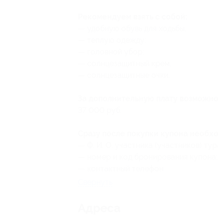
Рекомендуем взять с собой:
— удобную обувь для ходьбы;
— теплую одежду;
— головной убор;
— солнцезащитный крем;
— солнцезащитные очки.
За дополнительную плату возможн
37 000 руб.
Сразу после покупки купона необх
— Ф. И. О. участника (участников) тур
— номер
и код бронирования
купона;
— контактный телефон.
Свернуть
Адресa