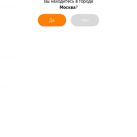
Вы находитесь в городе
ед, ужин;
Москва
?
Да
Нет
ед, ужин;
ин;
ед, ужин;