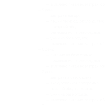
— включено питание: завтрак, об
— 5 день:
— завтрак в лагере;
— пеший переход (около 20 км);
— походный обед;
— размещение на базе отдыха;
— ужин на базе отдыха;
— включено питание: завтрак, об
— 6 день:
— питание на базе отдыха;
— проживание на базе отдыха;
— включено питание: завтрак, уж
— 7 день:
— завтрак на базе отдыха;
— экскурсионная программа;
— горячий обед на костре;
— ужин на базе отдыха;
— включено питание: завтрак, об