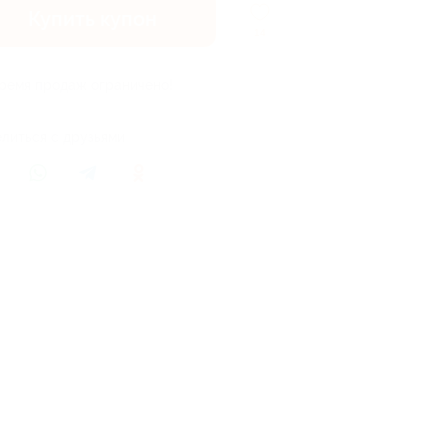
Купить купон
14
ремя продаж ограничено!
литься с друзьями