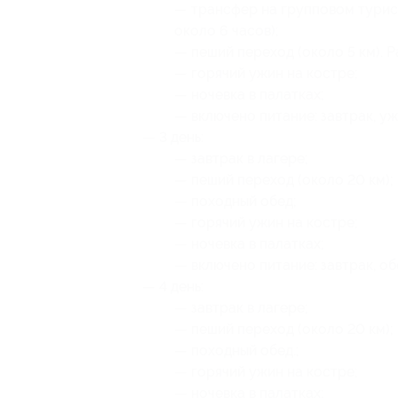
— трансфер на групповом турист
около 6 часов);
— пеший переход (около 5 км). Р
— горячий ужин на костре;
— ночевка в палатках;
— включено питание: завтрак, уж
— 3 день:
— завтрак в лагере;
— пеший переход (около 20 км);
— походный обед;
— горячий ужин на костре;
— ночевка в палатках;
— включено питание: завтрак, об
— 4 день:
— завтрак в лагере;
— пеший переход (около 20 км);
— походный обед.;
— горячий ужин на костре;
— ночевка в палатках;