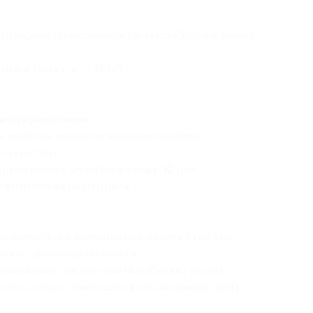
тическом транспорте в Иркутск (300 км, около
тия в Иркутск — 18:00;
ые ограничения:
ак новички, имеющие хороший уровень
е туристы;
ускаются к участию в туре с 12 лет.
 физическая подготовка.
акомиться с памяткой к данному туру, где,
ого личного снаряжения;
ением пищи, на маршруте работает повар;
ие от несчастного случая на активную часть