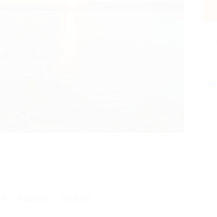
В
Поде
ии
Адреса
Отзывы