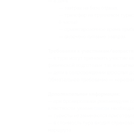
— 8 день:
— завтрак на базе отдыха;
— трансфер на групповом турис
6 часов);
— ориентировочное время прибы
— включено питание: завтрак.
Требования к участникам/возрастн
— в туре могут принимать участие к
физической подготовки, так и опытны
— дети в сопровождении взрослых доп
Обязательное требование — хорошая
Дополнительная информация:
— при бронировании рекомендуем озн
в частности, указан
список
необходим
— туристы не занимаются приготовл
— в стоимость тура входит страхован
маршрута.