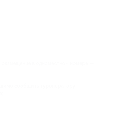
о
размещение в одноместном номере —
одимо сообщить туроператору:
а;