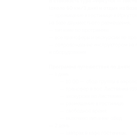
В стоимость тура «Иркутск — Листв
(около 60 км/3 дня) и отдых на баз
— проживание в гостинице в Иркутске 
на базе двухместного размещения;
— питание по программе;
— все трансферы и экскурсии по пр
— сопровождение инструктором на 
и оборудования.
Программа путешествия по дням:
— 1 день:
— 10:00 — сбор группы в аэропо
— трансфер в пос. Листвянка (65 
— экскурсия по Листвянке;
— размещение в гостинице;
— свободное время;
— включено питание: обед;
— 2 день:
— завтрак в кафе гостиницы;