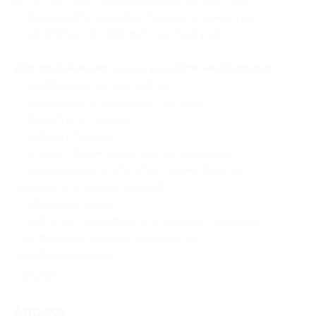
до 20 000 руб. (включительно) (за 1000 руб.)
— Скидка 20% на любые товары стоимостью
от 21 000 до 30 000 руб. (за 1500 руб.)
Для оформления заказа на сайте необходимо:
— необходимо купить купон;
— скопировать промокод с купона;
— перейти по
ссылке
;
— выбрать товары;
— в поле «Промокод» ввести промокод;
— нажать кнопку «Купить» (сумма покупки
изменится с учетом скидки);
— оформить заказ;
— купон не суммируется с другими скидками
и не распространяется на другие
спецпредложения.
Свернуть
Адресa