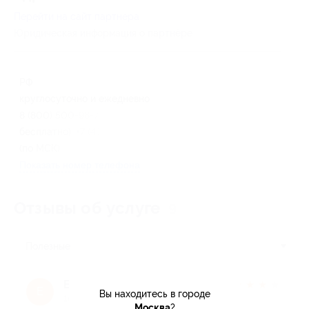
Перейти на сайт партнера
Юридическая информация о партнёре
РФ
круглосуточно и ежедневно
8 (800) 500-98-78 (по России
бесплатно), +7 (495) 374-98-78
(по МСК)
Показать номер телефона
Отзывы об услуге
9
Полезные
Евгений Т.
★
★
★
★
★
Е
Вы находитесь в городе
10 лет назад
Москва
?