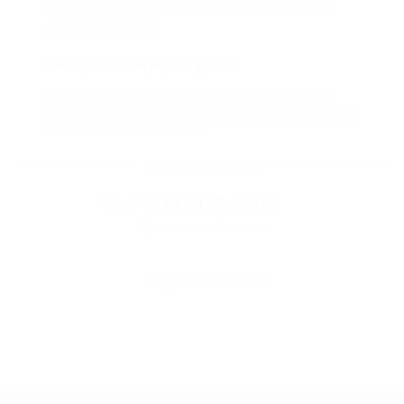
партнером и договариваемся с ним о лучших
условиях для вас
Смогу ли я вернуть купон?
Если что-то случится, мы обязательно вернем
вам деньги. Мы работаем только с проверенными
и надежными партнерами
Остались вопросы?
+7 (495) 649-649-1
Горячая линия Биглиона
Перейти в FAQ