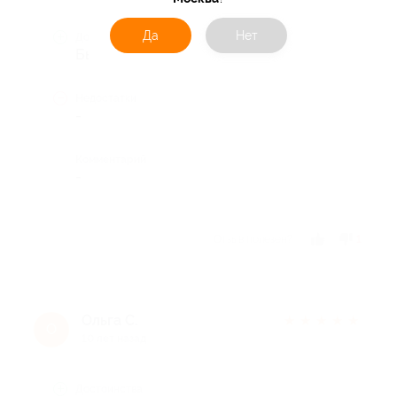
Да
Нет
Достоинства
Быстро
Недостатки
-
Комментарий
-
Отзыв полезен?
1
Ольга С.
★
★
★
★
★
О
10 лет назад
Достоинства