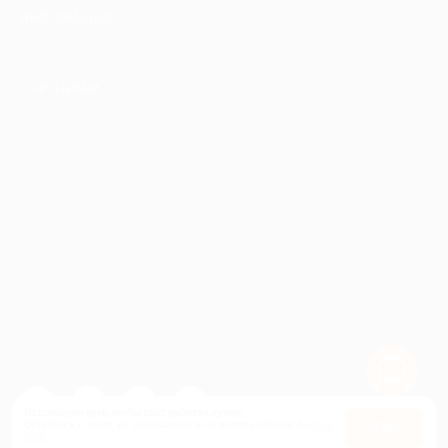
ИНФОРМАЦИЯ
ПАРТНЕРАМ
© 2010-2026 BIGLION
Обработка персональных данных
Пользовательское соглашение
Публичная оферта
Гарантия, поддержка
24 часа и возврат средств
Перейти на полную версию сайта
Используем куки, чтобы сайт работал лучше.
Оставаясь с нами, вы соглашаетесь на использование
файлов
Оk
куки.