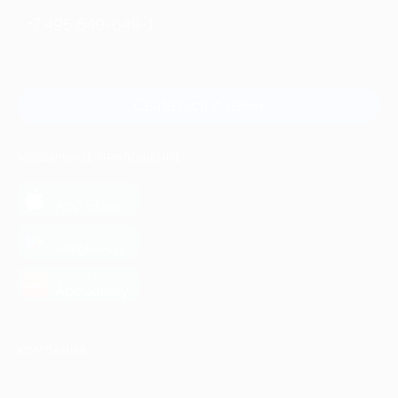
+7 495 649-649-1
Для звонка из Москвы
и регионов России
Связаться с нами
МОБИЛЬНОЕ ПРИЛОЖЕНИЕ
загрузить в
App Store
загрузить в
Google Play
загрузить в
AppGallery
КОМПАНИЯ